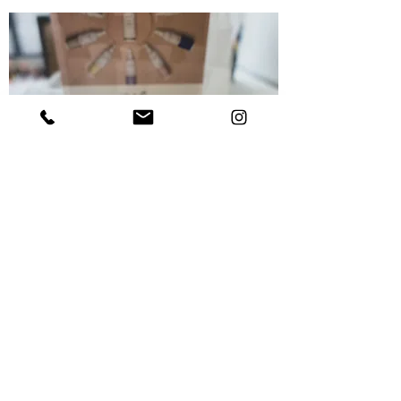
KEUNE & YOU
À l'écoute de tous vos besoins et parce que
chaque chevelure est unique,
la gamme
KEUNE & YOU vous propose des produits sur-
mesure
adaptés à votre type de cheveux.